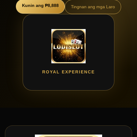
Kunin ang ₱8,888
Tingnan ang mga Laro
ROYAL EXPERIENCE