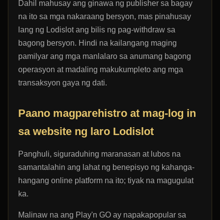
Dahil mahusay ang ginawa ng publisher sa bagay
na ito sa mga nakaraang bersyon, mas pinahusay
lang ng Lodislot ang bilis ng pag-withdraw sa
bagong bersyon. Hindi na kailangang maging
pamilyar ang mga manlalaro sa anumang bagong
operasyon at madaling makukumpleto ang mga
transaksyon gaya ng dati.
Paano magparehistro at mag-log in
sa website ng laro Lodislot
Panghuli, siguraduhing maranasan at lubos na
samantalahin ang lahat ng benepisyo ng kahanga-
hangang online platform na ito; tiyak na magugulat
ka.
Malinaw na ang Play'n GO ay napakapopular sa