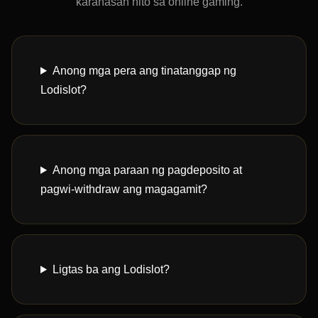
karanasan nito sa online gaming.
Anong mga pera ang tinatanggap ng
Lodislot?
Anong mga paraan ng pagdeposito at
pagwi-withdraw ang magagamit?
Ligtas ba ang Lodislot?