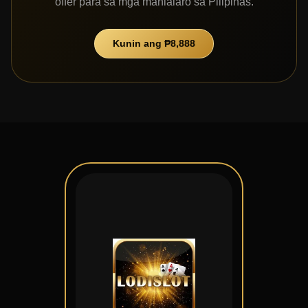
offer para sa mga manlalaro sa Pilipinas.
Kunin ang ₱8,888