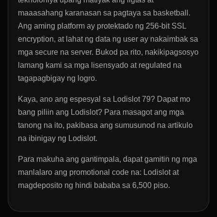
maaasahang karanasan sa pagtaya sa basketball.
Ang aming platform ay protektado ng 256-bit SSL
encryption, at lahat ng data ng user ay nakaimbak sa
mga secure na server. Bukod pa rito, nakikipagsosyo
lamang kami sa mga lisensyado at regulated na
tagapagbigay ng logro.
Kaya, ano ang espesyal sa Lodislot 79? Dapat mo
bang piliin ang Lodislot? Para masagot ang mga
tanong na ito, pakibasa ang sumusunod na artikulo
na ibinigay ng Lodislot.
Para makuha ang gantimpala, dapat gamitin ng mga
manlalaro ang promotional code na: Lodislot at
magdeposito ng hindi bababa sa 6,500 piso.