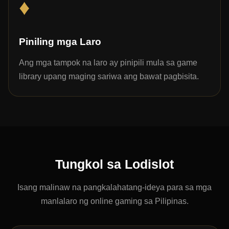
♦
Piniling mga Laro
Ang mga tampok na laro ay pinipili mula sa game
library upang maging sariwa ang bawat pagbisita.
Tungkol sa Lodislot
Isang malinaw na pangkalahatang-ideya para sa mga
manlalaro ng online gaming sa Pilipinas.