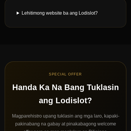
Lehitimong website ba ang Lodislot?
SPECIAL OFFER
Handa Ka Na Bang Tuklasin
ang Lodislot?
Magparehistro upang tuklasin ang mga laro, kapaki-
pakinabang na gabay at pinakabagong welcome