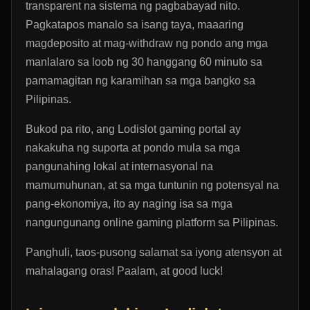
transparent na sistema ng pagbabayad nito.
Pagkatapos manalo sa isang taya, maaaring
magdeposito at mag-withdraw ng pondo ang mga
manlalaro sa loob ng 30 hanggang 60 minuto sa
pamamagitan ng karamihan sa mga bangko sa
Pilipinas.
Bukod pa rito, ang Lodislot gaming portal ay
nakakuha ng suporta at pondo mula sa mga
pangunahing lokal at internasyonal na
mamumuhunan, at sa mga tuntunin ng potensyal na
pang-ekonomiya, ito ay naging isa sa mga
nangungunang online gaming platform sa Pilipinas.
Panghuli, taos-pusong salamat sa iyong atensyon at
mahalagang oras! Paalam, at good luck!