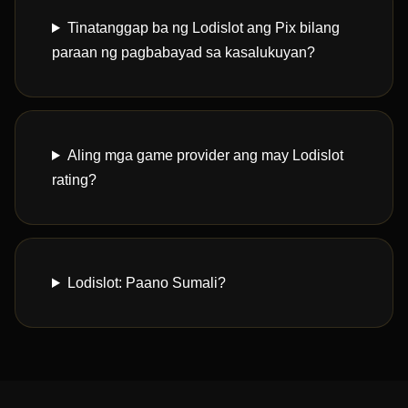
Tinatanggap ba ng Lodislot ang Pix bilang
paraan ng pagbabayad sa kasalukuyan?
Aling mga game provider ang may Lodislot
rating?
Lodislot: Paano Sumali?