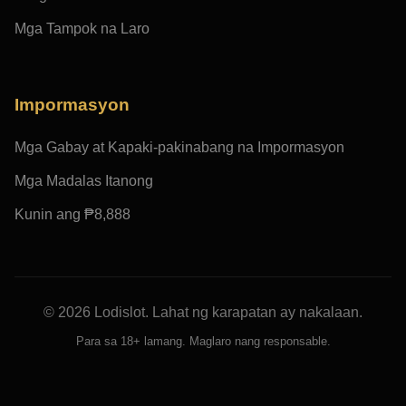
Mga Tampok na Laro
Impormasyon
Mga Gabay at Kapaki-pakinabang na Impormasyon
Mga Madalas Itanong
Kunin ang ₱8,888
© 2026 Lodislot. Lahat ng karapatan ay nakalaan.
Para sa 18+ lamang. Maglaro nang responsable.