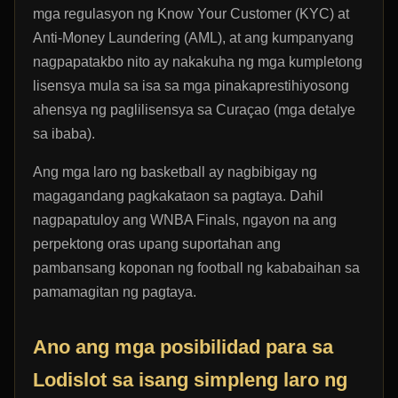
mga regulasyon ng Know Your Customer (KYC) at
Anti-Money Laundering (AML), at ang kumpanyang
nagpapatakbo nito ay nakakuha ng mga kumpletong
lisensya mula sa isa sa mga pinakaprestihiyosong
ahensya ng paglilisensya sa Curaçao (mga detalye
sa ibaba).
Ang mga laro ng basketball ay nagbibigay ng
magagandang pagkakataon sa pagtaya. Dahil
nagpapatuloy ang WNBA Finals, ngayon na ang
perpektong oras upang suportahan ang
pambansang koponan ng football ng kababaihan sa
pamamagitan ng pagtaya.
Ano ang mga posibilidad para sa
Lodislot sa isang simpleng laro ng