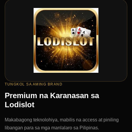
TUNGKOL SA AMING BRAND
Premium na Karanasan sa
Lodislot
Makabagong teknolohiya, mabilis na access at piniling
libangan para sa mga manlalaro sa Pilipinas.