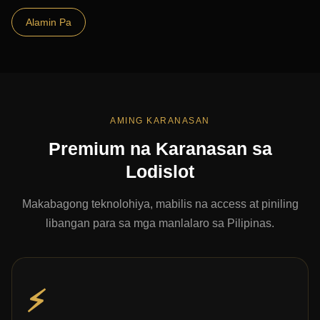
Alamin Pa
AMING KARANASAN
Premium na Karanasan sa
Lodislot
Makabagong teknolohiya, mabilis na access at piniling
libangan para sa mga manlalaro sa Pilipinas.
⚡