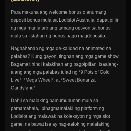
Para makuha ang welcome bonus o anumang
deposit bonus mula sa Lodislot Australia, dapat piliin
ng mga manlalaro ang tamang opsyon sa bonus
mula sa listahan ng bonus bago magdeposito.
Naghahanap ng mga de-kalidad na animated na
palabas? Kung gayon, tingnan ang mga game show.
Bagama't hindi kalakihan ang pagpipilian, isaalang-
alang ang mga palabas tulad ng *9 Pots of Gold
Live*, *Mega Wheel*, at *Sweet Bonanza
Candyland*.
Dahil sa malaking pamumuhunan mula sa
pamamahala, ipinagmamalaki ng platform ng
Lodislot ang malawak na koleksyon ng mga slot
game, na bawat isa ay nag-aalok ng malalaking