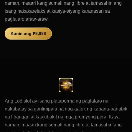
naman, maaari kang sumali nang libre at tamasahin ang
isang nakakarelaks at kasiya-siyang karanasan sa
paglalaro araw-araw.
Kunin ang ₱8,888
Ang Lodislot ay isang plataporma ng paglalaro na
nakabatay sa gantimpala na nag-aalok ng kapana-panabik
na libangan at kaakit-akit na mga premyong pera. Kaya
naman, maaari kang sumali nang libre at tamasahin ang