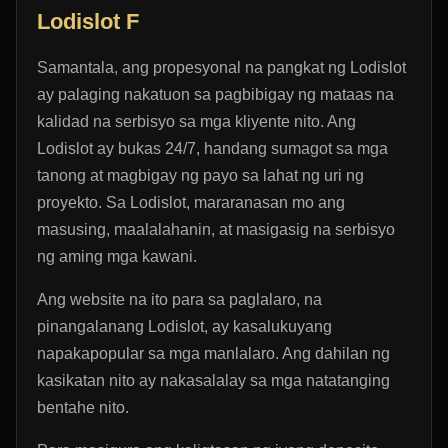
Lodislot F
Samantala, ang propesyonal na pangkat ng Lodislot
ay palaging nakatuon sa pagbibigay ng mataas na
kalidad na serbisyo sa mga kliyente nito. Ang
Lodislot ay bukas 24/7, handang sumagot sa mga
tanong at magbigay ng payo sa lahat ng uri ng
proyekto. Sa Lodislot, mararanasan mo ang
masusing, maalalahanin, at masigasig na serbisyo
ng aming mga kawani.
Ang website na ito para sa paglalaro, na
pinangalanang Lodislot, ay kasalukuyang
napakapopular sa mga manlalaro. Ang dahilan ng
kasikatan nito ay nakasalalay sa mga natatanging
bentahe nito.