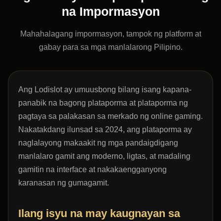
na Impormasyon
Mahahalagang impormasyon, tampok ng platform at
gabay para sa mga manlalarong Pilipino.
Ang Lodislot ay umuusbong bilang isang kapana-
panabik na bagong plataporma at plataporma ng
pagtaya sa palakasan sa merkado ng online gaming.
Nakatakdang ilunsad sa 2024, ang plataporma ay
naglalayong makaakit ng mga pandaigdigang
manlalaro gamit ang moderno, ligtas, at madaling
gamitin na interface at nakakaengganyong
karanasan ng gumagamit.
Ilang isyu na may kaugnayan sa