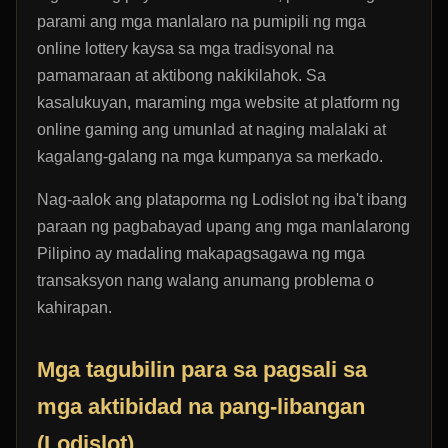
parami ang mga manlalaro na pumipili ng mga
online lottery kaysa sa mga tradisyonal na
pamamaraan at aktibong nakikilahok. Sa
kasalukuyan, maraming mga website at platform ng
online gaming ang umunlad at naging malalaki at
kagalang-galang na mga kumpanya sa merkado.
Nag-aalok ang plataporma ng Lodislot ng iba't ibang
paraan ng pagbabayad upang ang mga manlalarong
Pilipino ay madaling makapagsagawa ng mga
transaksyon nang walang anumang problema o
kahirapan.
Mga tagubilin para sa pagsali sa
mga aktibidad na pang-libangan
(Lodislot)