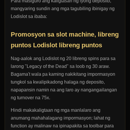
Para masiguro ang kaligtasan ng iyong deposito,
mangyaring sundin ang mga tagubiling ibinigay ng
Lodislot sa ibaba:
Promosyon sa slot machine, libreng
puntos Lodislot libreng puntos
Nag-aalok ang Lodislot ng 20 libreng spins para sa
larong "Legacy of the Dead" sa loob ng 30 araw.
Bagama't wala pa kaming nakikitang impormasyon
tungkol sa kwalipikadong halaga ng deposito,
napapansin namin na ang laro ay nangangailangan
ng turnover na 75x.
Hindi makakaligtaan ng mga manlalaro ang
anumang mahahalagang impormasyon; lahat ng
function ay malinaw na ipinapakita sa toolbar para