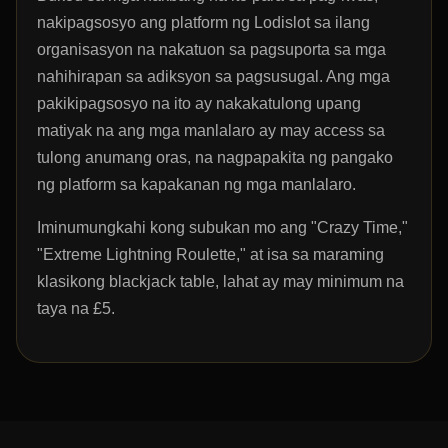
nakipagsosyo ang platform ng Lodislot sa ilang
organisasyon na nakatuon sa pagsuporta sa mga
nahihirapan sa adiksyon sa pagsusugal. Ang mga
pakikipagsosyo na ito ay nakakatulong upang
matiyak na ang mga manlalaro ay may access sa
tulong anumang oras, na nagpapakita ng pangako
ng platform sa kapakanan ng mga manlalaro.
Iminumungkahi kong subukan mo ang "Crazy Time,"
"Extreme Lightning Roulette," at isa sa maraming
klasikong blackjack table, lahat ay may minimum na
taya na £5.