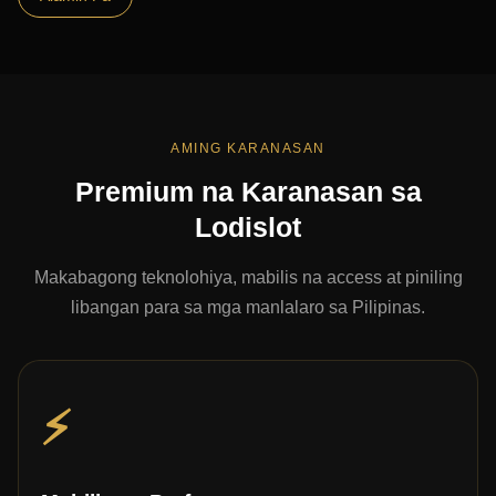
AMING KARANASAN
Premium na Karanasan sa
Lodislot
Makabagong teknolohiya, mabilis na access at piniling
libangan para sa mga manlalaro sa Pilipinas.
⚡