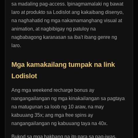
sa madaling pag-access. Ipinagmamalaki ng bawat
laro at produkto sa Lodislot ang kakaibang disenyo,
na naghahatid ng mga nakamamanghang visual at
animation, at nagbibigay ng patuloy na
nagbabagong karanasan sa iba't ibang genre ng
laro.
Mga kamakailang tumpak na link
Lodislot
Ang mga weekend recharge bonus ay
nangangailangan ng mga kinakailangan sa pagtaya
na matugunan sa loob ng 10 araw, na may
kabuuang 35x; ang mga free spins ay
nangangailangan ng kabuuang taya na 40x.
Bukod sa mga hakbang na ito para sa pag-iwas,