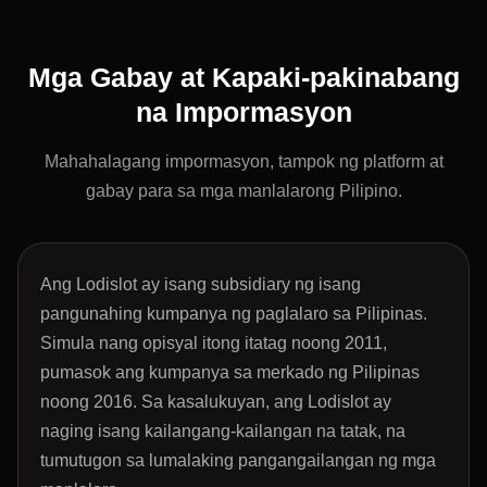
Mga Gabay at Kapaki-pakinabang
na Impormasyon
Mahahalagang impormasyon, tampok ng platform at
gabay para sa mga manlalarong Pilipino.
Ang Lodislot ay isang subsidiary ng isang
pangunahing kumpanya ng paglalaro sa Pilipinas.
Simula nang opisyal itong itatag noong 2011,
pumasok ang kumpanya sa merkado ng Pilipinas
noong 2016. Sa kasalukuyan, ang Lodislot ay
naging isang kailangang-kailangan na tatak, na
tumutugon sa lumalaking pangangailangan ng mga