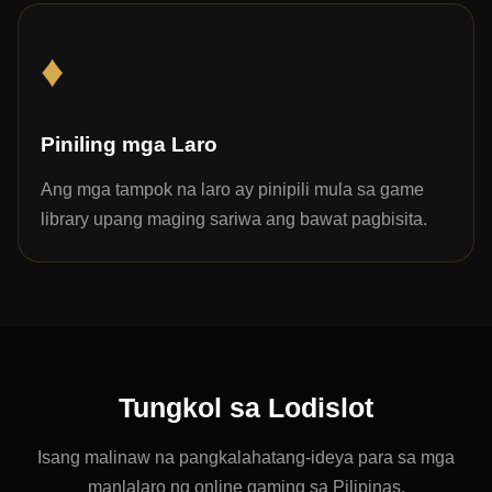
♦
Piniling mga Laro
Ang mga tampok na laro ay pinipili mula sa game
library upang maging sariwa ang bawat pagbisita.
Tungkol sa Lodislot
Isang malinaw na pangkalahatang-ideya para sa mga
manlalaro ng online gaming sa Pilipinas.