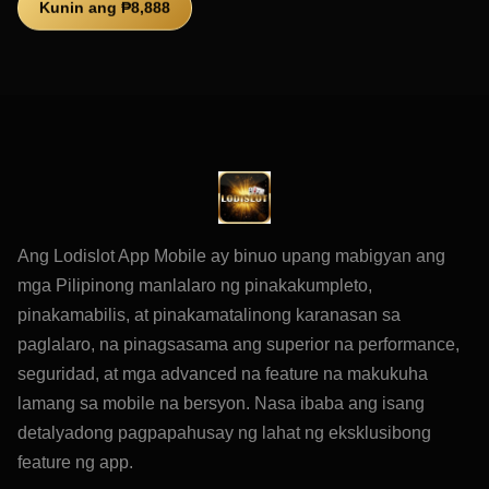
Kunin ang ₱8,888
Ang Lodislot App Mobile ay binuo upang mabigyan ang
mga Pilipinong manlalaro ng pinakakumpleto,
pinakamabilis, at pinakamatalinong karanasan sa
paglalaro, na pinagsasama ang superior na performance,
seguridad, at mga advanced na feature na makukuha
lamang sa mobile na bersyon. Nasa ibaba ang isang
detalyadong pagpapahusay ng lahat ng eksklusibong
feature ng app.