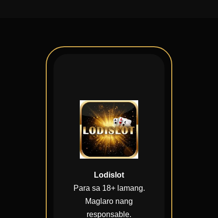
Lodislot
Para sa 18+ lamang.
Maglaro nang
responsable.