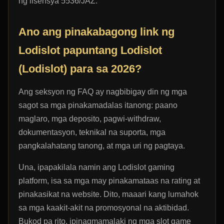
ng lisensya 5536/JAZ.
Ano ang pinakabagong link ng
Lodislot papuntang Lodislot
(Lodislot) para sa 2026?
Ang seksyon ng FAQ ay nagbibigay din ng mga
sagot sa mga pinakamadalas itanong: paano
maglaro, mga deposito, pagwi-withdraw,
dokumentasyon, teknikal na suporta, mga
pangkalahatang tanong, at mga uri ng pagtaya.
Una, ipapakilala namin ang Lodislot gaming
platform, isa sa mga may pinakamataas na rating at
pinakasikat na website. Dito, maaari kang lumahok
sa mga kaakit-akit na promosyonal na aktibidad.
Bukod pa rito, ipinagmamalaki ng mga slot game