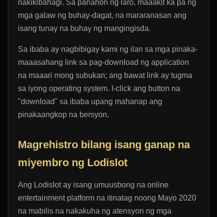
nakikibahagi. Sa panahon ng laro, maaakit ka pa ng
mga galaw ng buhay-dagat, na mararanasan ang
isang tunay na buhay ng mangingisda.
Sa ibaba ay nagbibigay kami ng ilan sa mga pinaka-
maaasahang link sa pag-download ng application
na maaari mong subukan; ang bawat link ay tugma
sa iyong operating system. I-click ang button na
"download" sa ibaba upang mahanap ang
pinakaangkop na bersyon.
Magrehistro bilang isang ganap na
miyembro ng Lodislot
Ang Lodislot ay isang umuusbong na online
entertainment platform na itinatag noong Mayo 2020
na mabilis na nakakuha ng atensyon ng mga