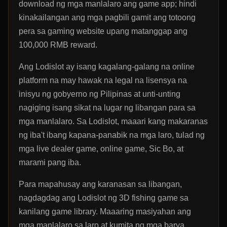
download ng mga manlalaro ang game app; hindi
kinakailangan ang mga pagbili gamit ang totoong
pera sa gaming website upang matanggap ang
100,000 RMB reward.
Ang Lodislot ay isang kagalang-galang na online
platform na may hawak na legal na lisensya na
inisyu ng gobyerno ng Pilipinas at unti-unting
nagiging isang sikat na lugar ng libangan para sa
mga manlalaro. Sa Lodislot, maaari kang makaranas
ng iba't ibang kapana-panabik na mga laro, tulad ng
mga live dealer game, online game, Sic Bo, at
marami pang iba.
Para mapahusay ang karanasan sa libangan,
nagdagdag ang Lodislot ng 3D fishing game sa
kanilang game library. Maaaring masiyahan ang
mga manlalaro sa laro at kumita ng mga barya