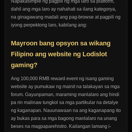
Napakasimple ng pagpili ng mga laro sa platform,
dahil ang mga laro ay nahahati sa ilang kategorya,
na ginagawang madali ang pag-browse at pagpili ng
iyong perpektong laro, kabilang ang:
Mayroon bang opsyon sa wikang
Filipino ang website ng Lodislot
gaming?
Ang 100,000 RMB reward event ng isang gaming
website ay pumukaw ng mainit na talakayan sa mga
forum. Gayunpaman, maraming manlalaro ang hindi
pa rin malinaw tungkol sa mga partikular na detalye
ng kaganapan. Nauunawaan na ang kaganapang ito
ay bukas para sa mga bagong manlalaro na unang
beses na magpaparehistro. Kailangan lamang i-