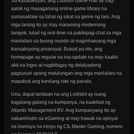
Sa kasalukuyan, ang Lodislot Game Hall ay nag-
aalok ng masaganang online game library na
sumasaklaw sa lahat ng sikat na genre ng laro. Ang
mga larong ito ay may maraming modernong
tampok, tulad ng real-time na pakikipag-chat sa mga
manlalaro sa buong mundo at maginhawang mga
transaksyong pinansyal. Bukod pa rito, ang
homepage ay regular na ina-update na may kaakit-
akit na logro at nagbibigay ng detalyadong
pagsusuri upang matulungan ang mga manlalaro na
mapabuti ang kanilang rate ng panalo.
Una, dapat tandaan na ang Lodislot ay isang
kagalang-galang na kumpanya, na kaakibat ng
Atlantic Management BV. Ang kumpanyang ito ay
nakarehistro sa eGaming at may hawak na opisyal
na lisensya na inisyu ng CIL Master Gaming, numero