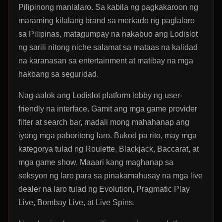
Pilipinong manlalaro. Sa kabila ng pagkakaroon ng
maraming kilalang brand sa merkado ng paglalaro
sa Pilipinas, matagumpay na nakabuo ang Lodislot
ng sarili nitong niche salamat sa mataas na kalidad
na karanasan sa entertainment at matibay na mga
hakbang sa seguridad.
Nag-aalok ang Lodislot platform lobby ng user-
friendly na interface. Gamit ang mga game provider
filter at search bar, madali mong mahahanap ang
iyong mga paboritong laro. Bukod pa rito, may mga
kategorya tulad ng Roulette, Blackjack, Baccarat, at
mga game show. Maaari kang maghanap sa
seksyon ng laro para sa pinakamahusay na mga live
dealer na laro tulad ng Evolution, Pragmatic Play
Live, Bombay Live, at Live Spins.