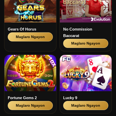
Gears Of Horus
No Commission
Baccarat
Maglaro Ngayon
Maglaro Ngayon
Fortune Gems 2
Lucky 9
Maglaro Ngayon
Maglaro Ngayon