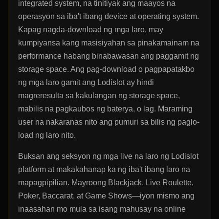
integrated system, na tinitiyak ang maayos na
operasyon sa iba't ibang device at operating system.
Kapag nagda-download ng mga laro, may
kumpiyansa kang masisiyahan sa pinakamainam na
performance habang binabawasan ang paggamit ng
storage space. Ang pag-download o pagpapatakbo
ng mga laro gamit ang Lodislot ay hindi
magreresulta sa kakulangan ng storage space,
mabilis na pagkaubos ng baterya, o lag. Maraming
user na nakaranas nito ang pumuri sa bilis ng paglo-
load ng laro nito.
Buksan ang seksyon ng mga live na laro ng Lodislot
platform at makakahanap ka ng iba't ibang laro na
mapagpipilian. Mayroong Blackjack, Live Roulette,
Poker, Baccarat, at Game Shows—iyon mismo ang
inaasahan mo mula sa isang mahusay na online