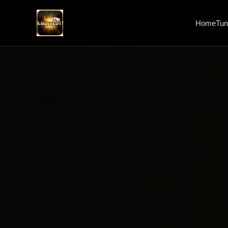
Home
Tun