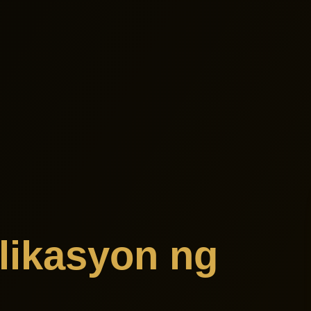
likasyon ng