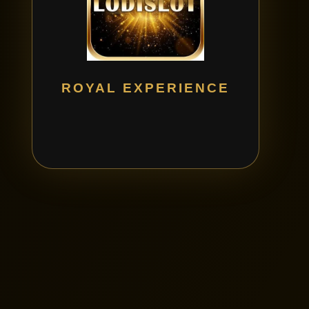
ROYAL EXPERIENCE