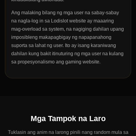
Ang malaking bilang ng mga user na sabay-sabay
na nagla-log in sa Lodislot website ay maaaring
mag-overload sa system, na nagiging dahilan upang
imposibleng makapagbigay ng napapanahong
suporta sa lahat ng user. Ito ay isang karaniwang
dahilan kung bakit itinuturing ng mga user na kulang
sa propesyonalismo ang gaming website.
Mga Tampok na Laro
Tuklasin ang anim na larong pinili nang random mula sa