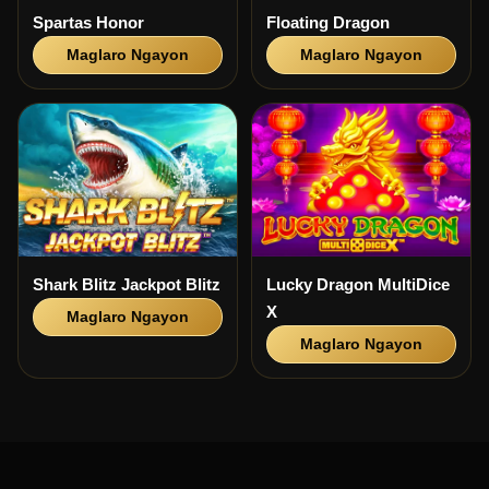
Spartas Honor
Floating Dragon
Maglaro Ngayon
Maglaro Ngayon
Shark Blitz Jackpot Blitz
Lucky Dragon MultiDice
X
Maglaro Ngayon
Maglaro Ngayon