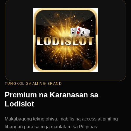
TUNGKOL SA AMING BRAND
Premium na Karanasan sa
Lodislot
Makabagong teknolohiya, mabilis na access at piniling
libangan para sa mga manlalaro sa Pilipinas.