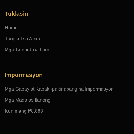
Tuklasin
Home
Tungkol sa Amin
Mga Tampok na Laro
Impormasyon
Mga Gabay at Kapaki-pakinabang na Impormasyon
Mga Madalas Itanong
Kunin ang ₱8,888